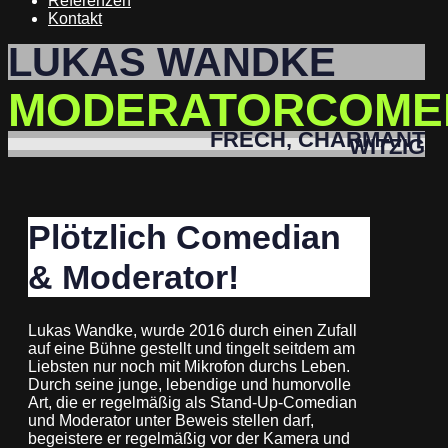
Referenzen
Kontakt
LUKAS WANDKE
MODERATOR
COME
FRECH, CHARMANT
WITZIG
Plötzlich Comedian
& Moderator!
Lukas Wandke, wurde 2016 durch einen Zufall
auf eine Bühne gestellt und tingelt seitdem am
Liebsten nur noch mit Mikrofon durchs Leben.
Durch seine junge, lebendige und humorvolle
Art, die er regelmäßig als Stand-Up-Comedian
und Moderator unter Beweis stellen darf,
begeistere er regelmäßig vor der Kamera und