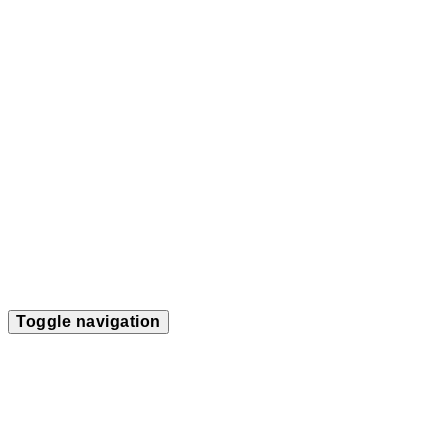
Toggle navigation
Home
Termine
Über mich
Soloprogramm
Projekte