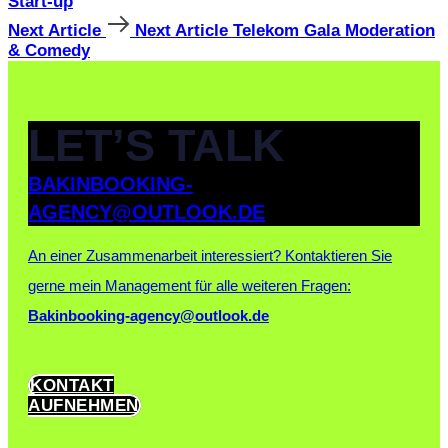
Start-up
Next Article
Next Article
Telekom Gala Moderation
& Comedy
LET’S TALK
BAKINBOOKING-
AGENCY@OUTLOOK.DE
An einer Zusammenarbeit interessiert?
Kontaktieren Sie
gerne mein Management für alle weiteren Fragen:
Bakinbooking-agency@outlook.de
KONTAKT
AUFNEHMEN