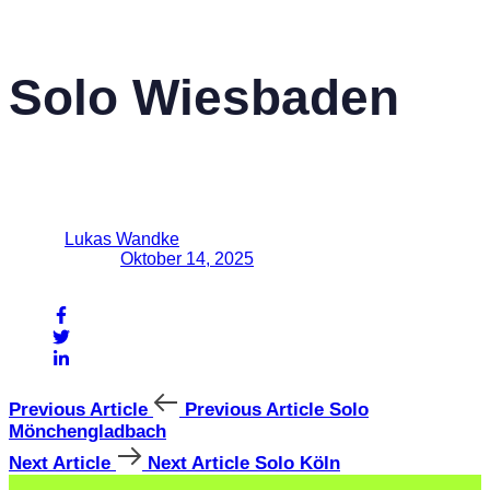
Referenzen
Kontakt
Published in:
Solo Wiesbaden
Author
Lukas Wandke
Published on:
Oktober 14, 2025
Share On
Previous Article
Previous Article
Solo
Mönchengladbach
Next Article
Next Article
Solo Köln