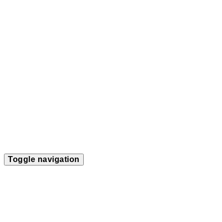
Toggle navigation
Home
Termine
Über mich
Soloprogramm
Projekte