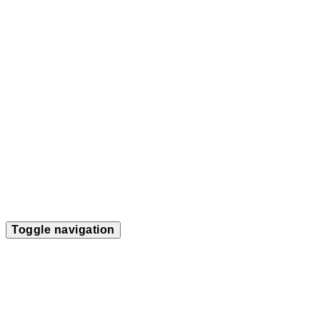
Toggle navigation
Home
Termine
Über mich
Soloprogramm
Projekte